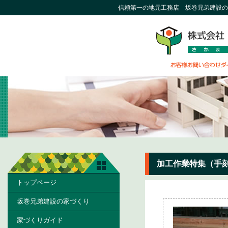
信頼第一の地元工務店 坂巻兄弟建設の
加工作業特集（手
トップページ
坂巻兄弟建設の家づくり
家づくりガイド